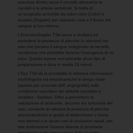
arteriosa diretta verso il cervello attraverso le
carotidi e le arterie vertebrali. Si tratta di
un’ecografia arricchita da valori visivi (Color) e
acustici (Doppler) per valutare i vasi e il flusso del
sangue al loro interno.
L’Ecocolordoppler TSA serve a studiare ed
escludere la presenza di placche (o ateromi) nei
vasi che portano il sangue ossigenato al cervello,
condizione che potrebbe favorire l’insorgenza di un
ictus. Questo esame non prevede alcun tipo di
preparazione e dura in media 15 minuti.
L'Eco TSA dà la possibilità di ottenere informazioni
morfologiche ed emodinamiche in tempo reale
(spesso più accurate dell' angiografia) sulla
condizione vascolare dei distretti carotideo e
vertebro - basilare. Oltre a permettere la
valutazione di anatomia, decorso e/o tortuosità dei
vasi, consente di valutare la presenza di placche
aterosclerotiche in grado di determinare o meno
una stenosi o in alcuni casi di occlusioni vasali. per
tale motivazione l'esame diventa di prioritaria
importanza nella prevenzione della malattia