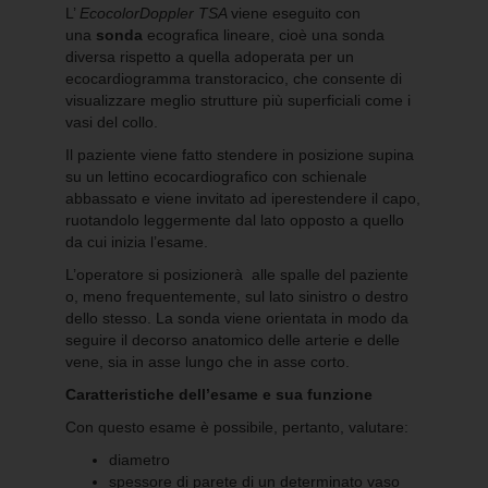
L’
EcocolorDoppler TSA
viene eseguito con
una
sonda
ecografica lineare, cioè una sonda
diversa rispetto a quella adoperata per un
ecocardiogramma transtoracico, che consente di
visualizzare meglio strutture più superficiali come i
vasi del collo.
Il paziente viene fatto stendere in posizione supina
su un lettino ecocardiografico con schienale
abbassato e viene invitato ad iperestendere il capo,
ruotandolo leggermente dal lato opposto a quello
da cui inizia l’esame.
L’operatore si posizionerà alle spalle del paziente
o, meno frequentemente, sul lato sinistro o destro
dello stesso. La sonda viene orientata in modo da
seguire il decorso anatomico delle arterie e delle
vene, sia in asse lungo che in asse corto.
Caratteristiche dell’esame e sua funzione
Con questo esame è possibile, pertanto, valutare:
diametro
spessore di parete di un determinato vaso