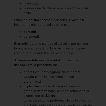
la velocità
la direzione del flusso ematico all’interno di
esso.
I
vasi epiaortici
nascono dall’aorta, il vaso più
importante che parte dal cuore e sono:
carotidi
vertebrali
.
Entrambi portano sangue al cervello, per cui una
loro alterazione cioè un loro restringimento può
comportare un deficit a livello cerebrale.
Attraverso tale esame è infatti possibile
individuare la presenza di:
alterazioni patologiche della parete
vasale
come ispessimenti, depositi
ateromasici
di placche fibrocalcifiche endoluminali in
grado di determinare, o meno, fenomeno di
stenosi e/o occlusioni.
La localizzazione preferenziale delle placche
è al livello della biforcazione carotidea perché