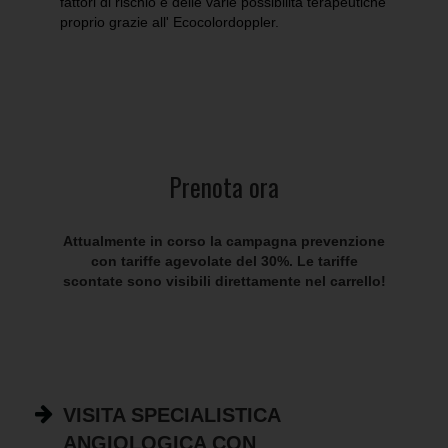
fattori di rischio e delle varie possibilità terapeutiche
proprio grazie all' Ecocolordoppler.
Prenota ora
Attualmente in corso la campagna prevenzione
con tariffe agevolate del 30%. Le tariffe
scontate sono visibili direttamente nel carrello!
VISITA SPECIALISTICA
ANGIOLOGICA CON