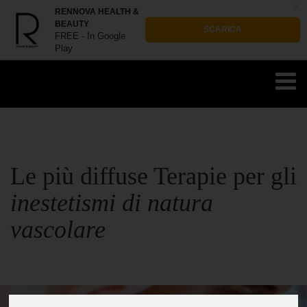
x
RENNOVA HEALTH &
BEAUTY
SCARICA
FREE - In Google
Play
Le più diffuse Terapie per gli
inestetismi di natura
vascolare