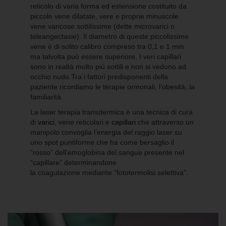
reticolo di varia forma ed estensione costituito da
piccole vene dilatate, vere e proprie minuscole
vene varicose sottilissime (dette microvarici o
teleangectasie). Il diametro di queste piccolissime
vene è di solito calibro compreso tra 0,1 e 1 mm
ma talvolta può essere superiore. I veri capillari
sono in realtà molto più sottili e non si vedono ad
occhio nudo.Tra i fattori predisponenti della
paziente ricordiamo le terapie ormonali, l’obesità, la
familiarità.
La laser terapia transdermica è una tecnica di cura
di
varici
, vene reticolari e
capillari
che attraverso un
manipolo convoglia l’energia del raggio laser su
uno spot puntiforme che ha come bersaglio il
“rosso” dell’emoglobina del sangue presente nel
“capillare” determinandone
la coagulazione mediante “fototermolisi selettiva”.