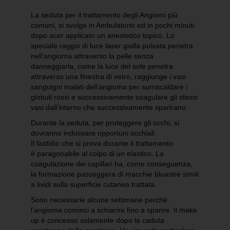
La seduta per il trattamento degli Angiomi più
comuni, si svolge in Ambulatorio ed in pochi minuti
dopo acer applicato un anestetico topico. Lo
speciale raggio di luce laser gialla pulsata penetra
nell’angioma attraverso la pelle senza
danneggiarla, come la luce del sole penetra
attraverso una finestra di vetro, raggiunge i vasi
sanguigni malati dell’angioma per surriscaldare i
globuli rossi e successivamente coagulare gli stessi
vasi dall’interno che successivamente sparirano .
Durante la seduta, per proteggere gli occhi, si
dovranno indossare opportuni occhiali.
Il fastidio che si prova durante il trattamento
è paragonabile al colpo di un elastico. La
coagulazione dei capillari ha, come conseguenza,
la formazione passeggera di macchie bluastre simili
a lividi sulla superficie cutanea trattata.
Sono necessarie alcune settimane perché
l’angioma cominci a schiarire fino a sparire. Il make
up è concesso solamente dopo la caduta