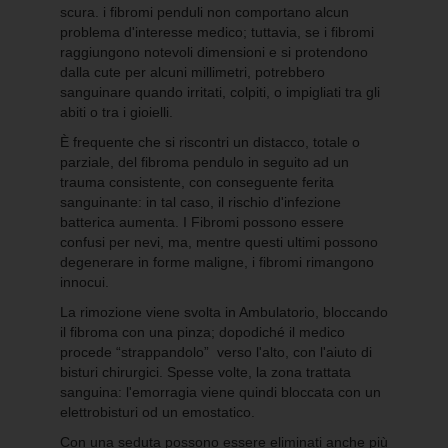
scura. i fibromi penduli non comportano alcun
problema d'interesse medico; tuttavia, se i fibromi
raggiungono notevoli dimensioni e si protendono
dalla cute per alcuni millimetri, potrebbero
sanguinare quando irritati, colpiti, o impigliati tra gli
abiti o tra i gioielli.
È frequente che si riscontri un distacco, totale o
parziale, del fibroma pendulo in seguito ad un
trauma consistente, con conseguente ferita
sanguinante: in tal caso, il rischio d'infezione
batterica aumenta. I Fibromi possono essere
confusi per nevi, ma, mentre questi ultimi possono
degenerare in forme maligne, i fibromi rimangono
innocui.
La rimozione viene svolta in Ambulatorio, bloccando
il fibroma con una pinza; dopodiché il medico
procede “strappandolo” verso l'alto, con l'aiuto di
bisturi chirurgici. Spesse volte, la zona trattata
sanguina: l'emorragia viene quindi bloccata con un
elettrobisturi od un emostatico.
Con una seduta possono essere eliminati anche più