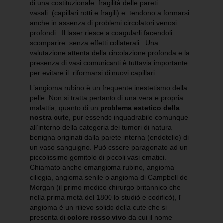
di una costituzionale fragilità delle pareti
vasali (capillari rotti e fragili) e tendono a formarsi
anche in assenza di problemi circolatori venosi
profondi. Il laser riesce a coagularli facendoli
scomparire senza effetti collaterali. Una
valutazione attenta della circolazione profonda e la
presenza di vasi comunicanti è tuttavia importante
per evitare il riformarsi di nuovi capillari .
L’angioma rubino è un frequente inestetismo della
pelle. Non si tratta pertanto di una vera e propria
malattia, quanto di un
problema estetico della
nostra cute
, pur essendo inquadrabile comunque
all’interno della categoria dei tumori di natura
benigna originati dalla parete interna (endotelio) di
un vaso sanguigno. Può essere paragonato ad un
piccolissimo gomitolo di piccoli vasi ematici.
Chiamato anche emangioma rubino, angioma
ciliegia, angioma senile o angioma di Campbell de
Morgan (il primo medico chirurgo britannico che
nella prima metà del 1800 lo studiò e codificò), l'
angioma è un rilievo solido della cute che si
presenta di
colore rosso vivo
da cui il nome