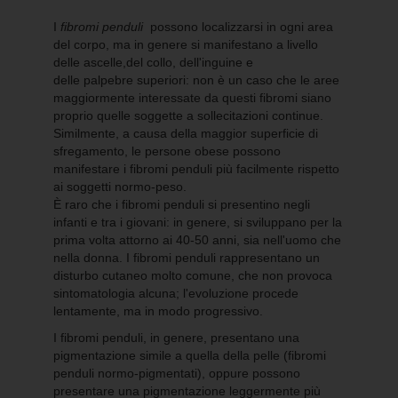
I
fibromi penduli
possono localizzarsi in ogni area
del corpo, ma in genere si manifestano a livello
delle ascelle,del collo, dell'inguine e
delle palpebre superiori: non è un caso che le aree
maggiormente interessate da questi fibromi siano
proprio quelle soggette a sollecitazioni continue.
Similmente, a causa della maggior superficie di
sfregamento, le persone obese possono
manifestare i fibromi penduli più facilmente rispetto
ai soggetti normo-peso.
È raro che i fibromi penduli si presentino negli
infanti e tra i giovani: in genere, si sviluppano per la
prima volta attorno ai 40-50 anni, sia nell'uomo che
nella donna. I fibromi penduli rappresentano un
disturbo cutaneo molto comune, che non provoca
sintomatologia alcuna; l'evoluzione procede
lentamente, ma in modo progressivo.
I fibromi penduli, in genere, presentano una
pigmentazione simile a quella della pelle (fibromi
penduli normo-pigmentati), oppure possono
presentare una pigmentazione leggermente più