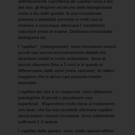
definitivamente il problema dei capillari rossi e blu
del viso, gli Angiomi ed alcune delle telangectasie
rosse e blu delle gambe; la sua eccezionale
potenza e selettività permette in molti casi di
risolvere o comunque attenuare l' inestetismo
vascolare preso in esame. Dobbiamo innanzitutto
distinguere tra:
I “capillari” (telangectasie) sono microvarici ovvero
piccoli vasi venosi eccessivamente dilatati che
diventano visibili in modo antiestetico. Sono di
piccolo diametro (fino a 3 mm) e in questo si
differenziano dalle varici (vene varicose), di calibro
maggiore che in alcuni casi possono essere
associate.
I capillari del viso e la couperose sono dilatazioni
patologiche di piccoli o piccolissimi vasi
superficiali. Rispondono molto bene al trattamento
con laser, che ha reso possibile eliminare capillari
senza ledere i tessuti circostanti. Sono solitamente
sufficienti 1-2 sedute
I capillari della gambe, sono molto spesso effetto