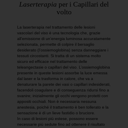
Laserterapia
per i Capillari del
volto
La laserterapia nel trattamento delle lesioni
vascolari del viso è una tecnologia che, grazie
all’emissione di un’energia luminosa accuratamente
selezionata, permette di colpire il bersaglio
desiderato (l’ossiemoglobina) senza danneggiare i
tessuti circostanti. Si tratta di un sistema molto
sicuro ed efficace nel trattamento delle
teleangectasie o capillari del viso. L’ossiemoglobina
presente in queste lesioni assorbe la luce emessa
dal laser e la trasforma in calore, che va a
denaturare la parete dei vasi o capillari indesiderati,
facendoli coagulare e di conseguenza ridursi fino a
svanire; inizialmente gli occhi vengono protetti con
appositi occhiali. Non è necessaria nessuna
anestesia, poiché il trattamento è ben tollerato e la
sensazione è di un lieve fastidio o bruciore.
In caso di lesioni più estese, possono essere
necessarie più sedute fino ad ottenere il risultato