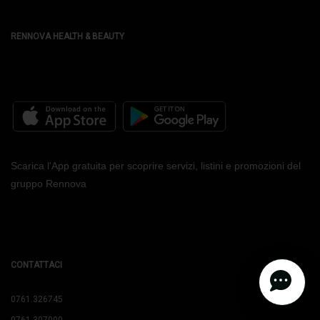
RENNOVA HEALTH & BEAUTY
Scarica l'App gratuita per scoprire servizi, listini e promozioni del
gruppo Rennova
CONTATTACI
0761.326745