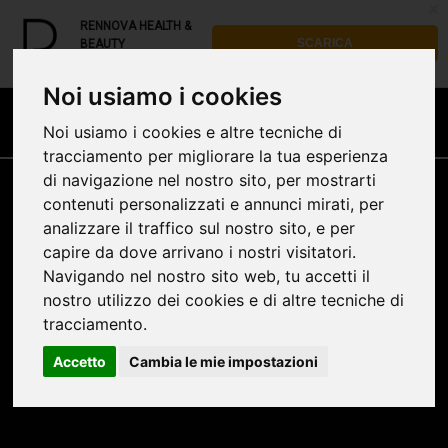
x
RENNOVA HEALTH &
SCARICA
BEAUTY
FREE - In Google Play
Noi usiamo i cookies
Noi usiamo i cookies e altre tecniche di
tracciamento per migliorare la tua esperienza
di navigazione nel nostro sito, per mostrarti
contenuti personalizzati e annunci mirati, per
analizzare il traffico sul nostro sito, e per
capire da dove arrivano i nostri visitatori.
VISITARE RENNOVACLINICAMEDICAVITERBO.IT
Navigando nel nostro sito web, tu accetti il
nostro utilizzo dei cookies e di altre tecniche di
Rennova Clinica Medica
tracciamento.
Rennova Clinica Estetica
Accetto
Cambia le mie impostazioni
Condizioni d' acquisto